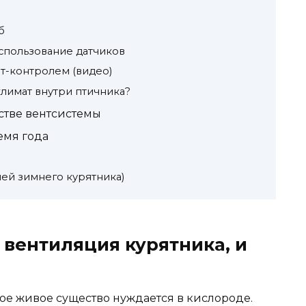
б
спользование датчиков
т-контролем (видео)
лимат внутри птичника?
стве вентсистемы
емя года
ией зимнего курятника)
 вентиляция курятника, и
бое живое существо нуждается в кислороде.