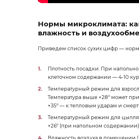
Нормы микроклимата: ка
влажность и воздухообм
Приведем список сухих цифр — нормы
Плотность посадки. При напольном
клеточном содержании — 4-10 кур н
Температурный режим для взрослы
Температура выше +28º может пр
+35º — к тепловым ударам и смерт
Температурный режим для цыплят
+26º (при напольном содержании)
Влажность воздуха в помещении (д