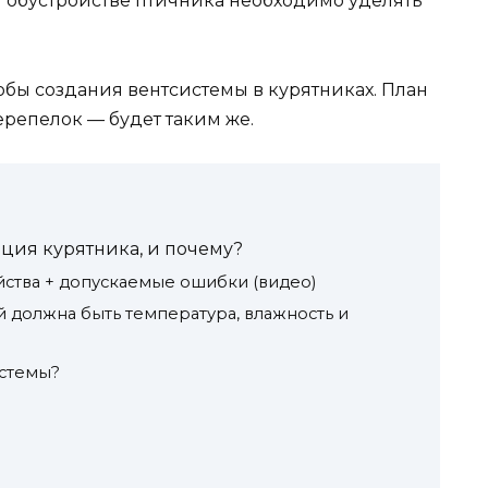
и обустройстве птичника необходимо уделять
бы создания вентсистемы в курятниках. План
ерепелок — будет таким же.
ция курятника, и почему?
йства + допускаемые ошибки (видео)
 должна быть температура, влажность и
истемы?