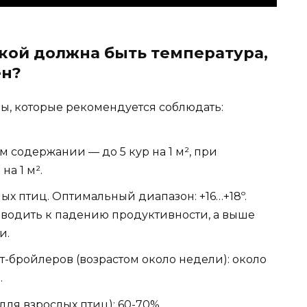
кой должна быть температура,
ен?
, которые рекомендуется соблюдать:
 содержании — до 5 кур на 1 м², при
а 1 м².
х птиц. Оптимальный диапазон: +16…+18º.
иводить к падению продуктивности, а выше
и.
-бройлеров (возрастом около недели): около
.
ля взрослых птиц): 60-70%.