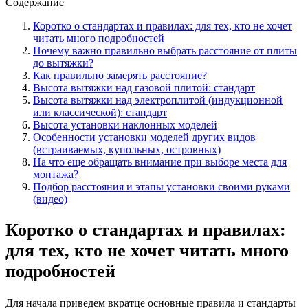
Содержание
Коротко о стандартах и правилах: для тех, кто не хочет
читать много подробностей
Почему важно правильно выбрать расстояние от плиты
до вытяжки?
Как правильно замерять расстояние?
Высота вытяжки над газовой плитой: стандарт
Высота вытяжки над электроплитой (индукционной
или классической): стандарт
Высота установки наклонных моделей
Особенности установки моделей других видов
(встраиваемых, купольных, островных)
На что еще обращать внимание при выборе места для
монтажа?
Подбор расстояния и этапы установки своими руками
(видео)
Коротко о стандартах и правилах:
для тех, кто не хочет читать много
подробностей
Д
ля начала приведем вкратце основн
ые правила
и стандарты