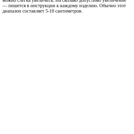
можно слегка увеличить. На сколько допустимо увеличение
— пишется в инструкции к каждо
му изделию
. Обычно этот
диапазон составляет 5-10 сантиметров.