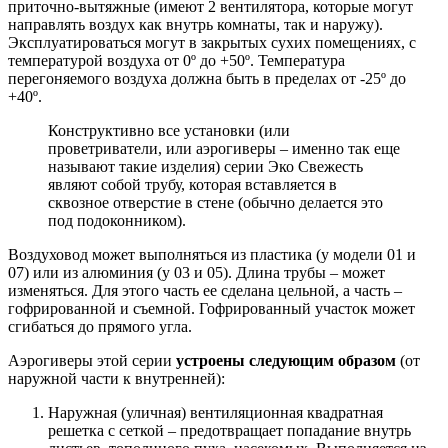
приточно-вытяжные (имеют 2 вентилятора, которые могут
направлять воздух как внутрь комнаты, так и наружу).
Эксплуатироваться могут в закрытых сухих помещениях, с
температурой воздуха от 0º до +50º. Температура
перегоняемого воздуха должна быть в пределах от -25º до
+40º.
Конструктивно все установки (или
проветриватели, или аэрогиверы – именно так еще
называют такие изделия) серии Эко Свежесть
являют собой трубу, которая вставляется в
сквозное отверстие в стене (обычно делается это
под подоконником).
Воздуховод может выполняться из пластика (у модели 01 и
07) или из алюминия (у 03 и 05). Длина трубы – может
изменяться. Для этого часть ее сделана цельной, а часть –
гофрированной и съемной. Гофрированный участок может
сгибаться до прямого угла.
Аэрогиверы этой серии
устроены следующим образом
(от
наружной части к внутренней):
Наружная (уличная) вентиляционная квадратная
решетка с сеткой – предотвращает попадание внутрь