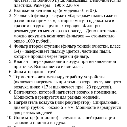
листьев, тополиного пуха, насекомых. Выполняется из
пластика. Размеры – 190 х 220 мм.
Вытяжной вентилятор (в моделях 01 и 07).
Угольный фильтр – служит «барьером» пыли, саже и
различным примесям, которые могут содержаться в
грязном воздухе крупных городов. Фильтры
рекомендуется менять раз в полгода. Дополнительно
можно докупить комплект фильтров — стоимостью
около 1000 рублей.
Фильтр второй ступени (фильтр тонкой очистки, класс
G4) – задерживает пыльцу цветов, частицы пыли,
которые прошли через первый фильтр.
Клапан – перекрывающий воздух при выключенной
приточке. Выполняется из металла.
Фиксатор длины трубы.
Термостат – автоматизирует работу устройства
(включает нагреватель при температуре поступающего
воздуха ниже +17 и выключает при +23 градусов).
Вентилятор, который нагнетает воздух в помещение.
Мощность варьируется для разных моделей.
Нагреватель воздуха (или рекуператор). Спиральный,
диаметр трубок – около 6-7 мм. Мощность варьируется
для разных моделей.
Ионизатор (опционно) – служит для нейтрализации
запахов и очистки воздуха.