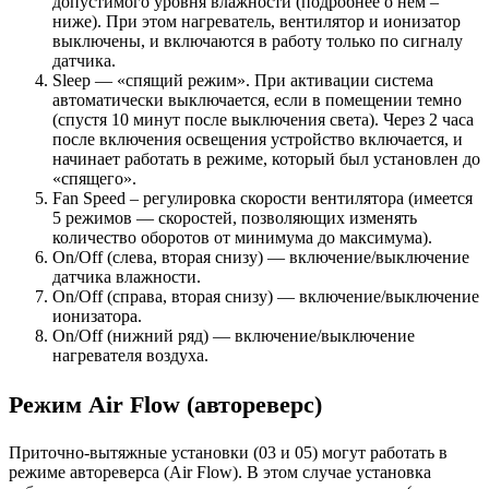
допустимого уровня влажности (подробнее о нем –
ниже). При этом нагреватель, вентилятор и ионизатор
выключены, и включаются в работу только по сигналу
датчика.
Sleep — «спящий режим». При активации система
автоматически выключается, если в помещении темно
(спустя 10 минут после выключения света). Через 2 часа
после включения освещения устройство включается, и
начинает работать в режиме, который был установлен до
«спящего».
Fan Speed – регулировка скорости вентилятора (имеется
5 режимов — скоростей, позволяющих изменять
количество оборотов от минимума до максимума).
On/Off (слева, вторая снизу) — включение/выключение
датчика влажности.
On/Off (справа, вторая снизу) — включение/выключение
ионизатора.
On/Off (нижний ряд) — включение/выключение
нагревателя воздуха.
Режим Air Flow (автореверс)
Приточно-вытяжные установки (03 и 05) могут работать в
режиме автореверса (Air Flow). В этом случае установка