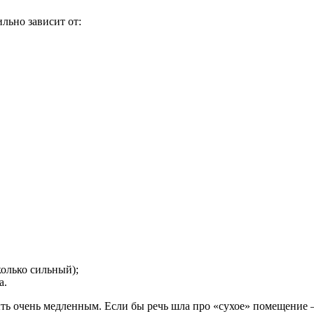
льно зависит от:
колько сильный);
а.
ть очень медленным.
Если бы речь шла про «сухое» помещение