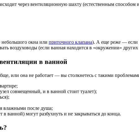
роисходит через вентиляционную шахту (естественным способом 
де небольшого окна или
приточного клапана
). А еще реже — если
ывать воздуховоды (если ванная находится в «окружении» других 
 вентиляции в ванной
обще, или она не работает — вы столкнетесь с такими проблемам
вартире;
нузел совмещенный, и в ванной стоит туалет);
ься);
ься влажными после душа;
ет в ванной) могут разбухнуть и не закрываться до конца.
ь?