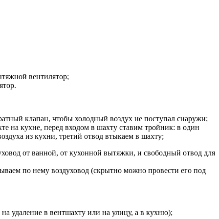
ытяжной вентилятор;
ятор.
братный клапан, чтобы холодный воздух не поступал снаружи;
те на кухне, перед входом в шахту ставим тройник: в один
оздуха из кухни, третий отвод втыкаем в шахту;
уховод от ванной, от кухонной вытяжки, и свободный отвод для
ываем по нему воздуховод (скрытно можно провести его под
 на удаление
в
вент
шахту или на улицу
, а в кухню);