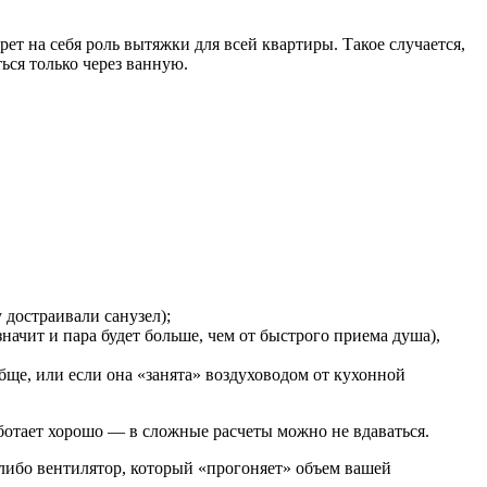
рет на себя
роль вытяжки для
всей квартиры.
Такое случается,
ься только через ванную.
 достраивали санузел);
начит и пара будет больше, чем от быстрого приема душа),
бще, или если она «
занята» воздуховодом от кухонной
ботает
хорошо
—
в сложные расчеты можно не вдаваться.
либо вентилятор,
который «прогоняет» объем вашей