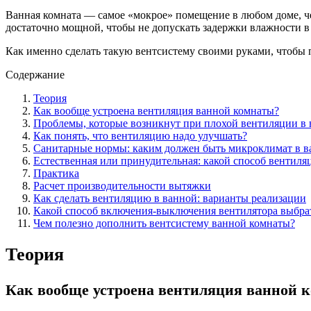
Ванная комната — самое «мокрое» помещение в любом доме, чер
достаточно мощной, чтобы не допускать задержки влажности в 
Как именно сделать такую вентсистему своими руками, чтобы
Содержание
Теория
Как вообще устроена вентиляция ванной комнаты?
Проблемы, которые возникнут при плохой вентиляции в
Как понять, что вентиляцию надо улучшать?
Санитарные нормы: каким должен быть микроклимат в в
Естественная или принудительная: какой способ вентиля
Практика
Расчет производительности вытяжки
Как сделать вентиляцию в ванной: варианты реализации
Какой способ включения-выключения вентилятора выбра
Чем полезно дополнить вентсистему ванной комнаты?
Теория
Как вообще устроена вентиляция ванной 