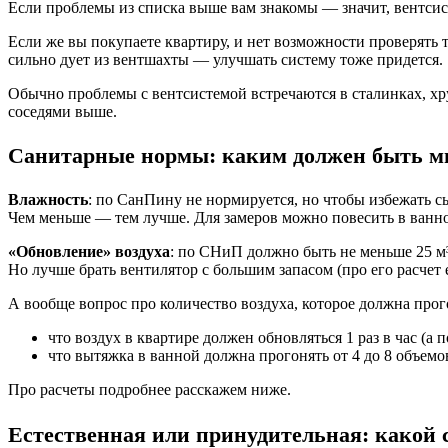
Е
сли проблемы из списка выше вам знакомы — значит,
вентсис
Если же вы
покупаете квартиру
,
и нет возможности провер
я
ть 
сильно дует из вентшахты — улучшать систему тоже придется.
О
бычно проблемы с вентсистемой встречаются
в
сталинках, х
соседями выше.
Санитарные нормы: каким должен быть м
Влажность
: по СанПину не нормируется, но чтобы избежать с
Чем меньше — тем лучше. Для замеров можно повесить в ванно
«
Обновление»
воздуха
: по СНиП должно быть не меньше 25 м³
Но лучше брать вентилятор с большим запасом (про его расчет
А вообще вопрос про количество воздуха, которое должна про
что воздух в квартире должен обновляться 1 раз в час (а 
что вытяжка в ванной должна прогонять от 4 до 8 объемов
Про расчеты подробнее расскажем ниже.
Естественная или принудительная: какой 