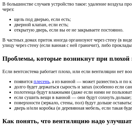
В большинстве случаев устройство такое: удаление воздуха п
через:
щель под дверью, если есть;
дверной клапан, если есть;
открытую дверь, если вы ее не закрываете постоянно.
В частных домах приток иногда организуют через стену (в ви
улицу через стену (если ванная с ней граничит), либо проклад
Проблемы, которые возникнут при плохой
Если вентсистема работает плохо, или если вентиляции нет во
появится
плесень
, а из ванной — может разнестись и по к
долго будет держаться сырость и запах (особенно если са
полотенца будут влажными (даже если ними не пользоват
если сушить вещи в ванной — они будут сохнуть дольше;
поверхности (зеркало, стены, пол) будут дольше остават
дверь и/или коробка (и деревянная мебель, если такая буд
Как понять, что вентиляцию надо улучшат