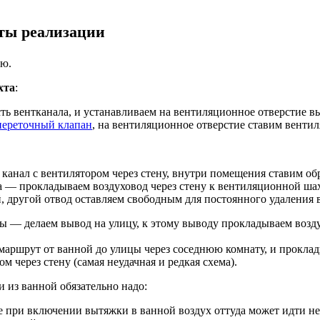
нты реализации
ию.
хта
:
ть вентканала, и устанавливаем на вентиляционное отверстие в
переточный клапан
, на вентиляционное отверстие ставим вентил
 канал с вентилятором через стену, внутри помещения ставим о
та — прокладываем воздуховод через стену к вентиляционной шах
 другой отвод оставляем свободным для постоянного удаления в
ты — делаем вывод на улицу, к этому выводу прокладываем возд
маршрут от ванной до улицы через соседнюю комнату, и проклад
 через стену (самая неудачная и редкая схема).
 из ванной обязательно надо:
е при включении вытяжки в ванной воздух оттуда может идти не