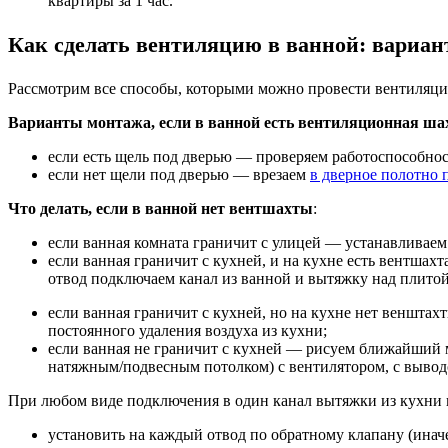
квартиры за 1 час.
Как сделать вентиляцию в ванной: вариа
Р
ассмотрим все
способы, которыми можно провести вентиляц
Варианты монтажа, е
сли
в ванной
есть вентиляционн
ая ша
если есть щель под дверью — проверяем работоспособнос
если нет щели под дверью — врезаем
в дверное полотно 
Что делать, е
сли
в ванной
нет вент
шахты
:
если ванная комната граничит с улицей — устанавливаем
если ванная граничит с кухней, и на кухне есть вентшах
отвод подключаем канал из ванной и вытяжку над плитой,
если ванная граничит с кухней, но на кухне нет венштах
постоянного удаления воздуха из кухни;
если ванная не граничит с кухней — рисуем ближайший 
натяжным/подвесным потолком) с вентилятором, с выводом
При любом виде подключения в один канал вытяжки из кухни и
установить на каждый отвод по обратному клапану
(инач