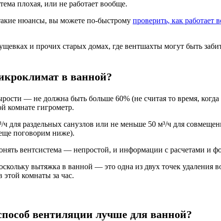
тема плохая, или не работает вообще.
такие нюансы, вы можете
по-быстрому
п
роверить, как работает
рущевках
и прочих старых домах,
где вентшахты могут быть заби
икроклимат в ванной?
ырости — не должна быть больше 60% (не считая то время, когда
й комнате гигрометр.
/ч для раздельных санузлов или не меньше 50 м³/ч для совмещен
 еще поговорим ниже).
гонять вентсистема — непростой, и информации с расчетами и ф
поскольку вытяжка в ванной — это одна из двух точек удаления во
 этой комнаты за час.
способ вентиляции лучше для ванной?