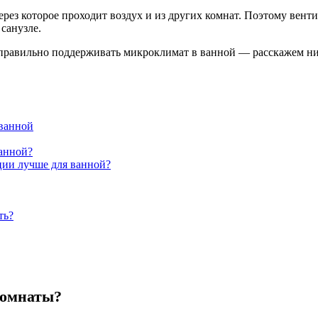
ез которое проходит воздух и из других комнат. Поэтому венти
санузле.
 правильно поддерживать микроклимат в ванной — расскажем н
 ванной
анной?
ции лучше для ванной?
ть?
комнаты?